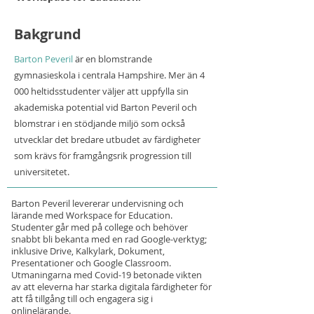
Bakgrund
Barton Peveril
är en blomstrande
gymnasieskola i centrala Hampshire. Mer än 4
000 heltidsstudenter väljer att uppfylla sin
akademiska potential vid Barton Peveril och
blomstrar i en stödjande miljö som också
utvecklar det bredare utbudet av färdigheter
som krävs för framgångsrik progression till
universitetet.
Barton Peveril levererar undervisning och
lärande med Workspace for Education.
Studenter går med på college och behöver
snabbt bli bekanta med en rad Google-verktyg;
inklusive Drive, Kalkylark, Dokument,
Presentationer och Google Classroom.
Utmaningarna med Covid-19 betonade vikten
av att eleverna har starka digitala färdigheter för
att få tillgång till och engagera sig i
onlinelärande.