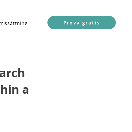
Prova gratis
Prissättning
arch
thin a