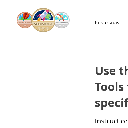
Resursnav
Use t
Tools
specif
Instructio