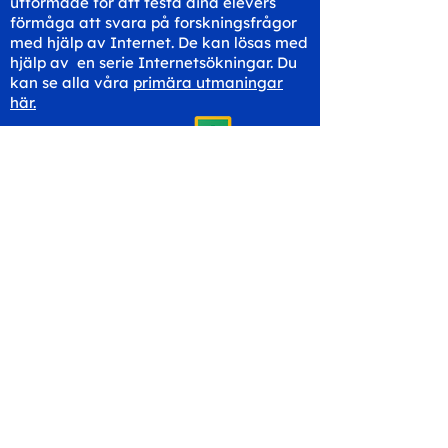
utformade för att testa dina elevers
förmåga att svara på forskningsfrågor
med hjälp av Internet. De kan lösas med
hjälp av en serie Internetsökningar. Du
kan se alla våra
primära utmaningar
här.
Dela med din klass
Komma i kontakt
hello@workspaceskills.co
m
+44 20 3048 4350
Kontakta oss
Canopy Education CIC
Evalve AB
86-90 Paul Street
Västberga Allé 5
London
126 30 Hägersten
EC2A 4NE
Sverige
Storbritannien