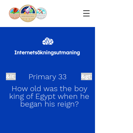
Internetsökningsutmaning
Primary 33
&lt;
&gt;
How old was the boy
king of Egypt when he
began his reign?