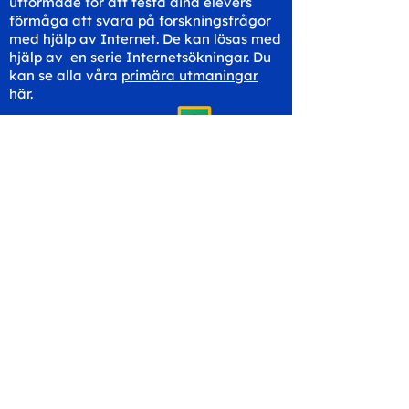
utformade för att testa dina elevers
förmåga att svara på forskningsfrågor
med hjälp av Internet. De kan lösas med
hjälp av en serie Internetsökningar. Du
kan se alla våra
primära utmaningar
här.
Dela med din klass
Komma i kontakt
hello@workspaceskills.co
m
+44 20 3048 4350
Kontakta oss
Canopy Education CIC
Evalve AB
86-90 Paul Street
Västberga Allé 5
London
126 30 Hägersten
EC2A 4NE
Sverige
Storbritannien