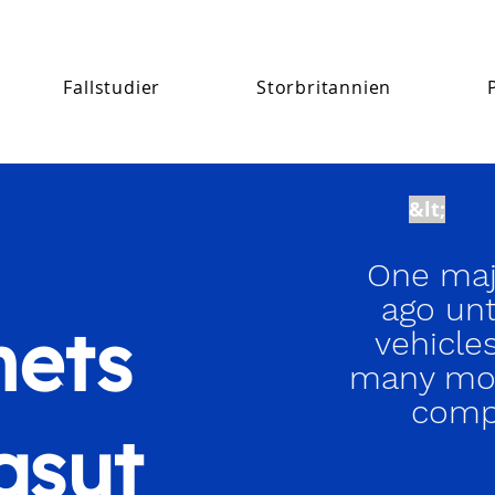
Fallstudier
Storbritannien
&lt;
One maj
ago unt
nets
vehicles
many mor
compa
gsut