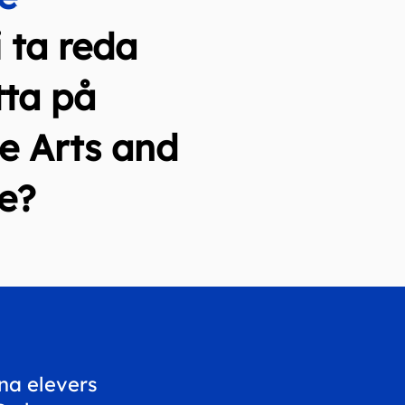
 ta reda
tta på
e Arts and
e?
na elevers