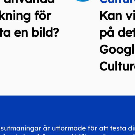
kning för
Kan vi
tta en bild?
på de
Googl
Cultur
sutmaningar är utformade för att testa di