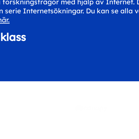
 forskningsfrågor med hjälp av Internet.
 serie Internetsökningar. Du kan se alla 
är.
klass
t
Canopy Education CIC
eskills.com
86-90 Paul Street
London
EC2A 4NE