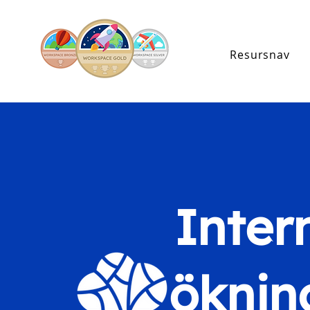
Resursnav
Inter
öknin