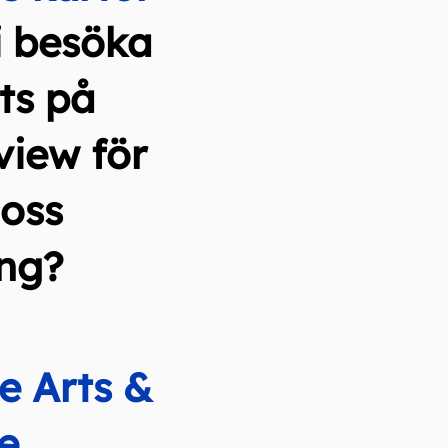
i besöka
ts på
view för
 oss
ng?
e Arts &
e