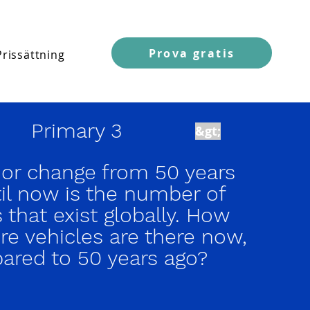
Prova gratis
Prissättning
Primary 3
&gt;
or change from 50 years
il now is the number of
 that exist globally. How
e vehicles are there now,
red to 50 years ago?