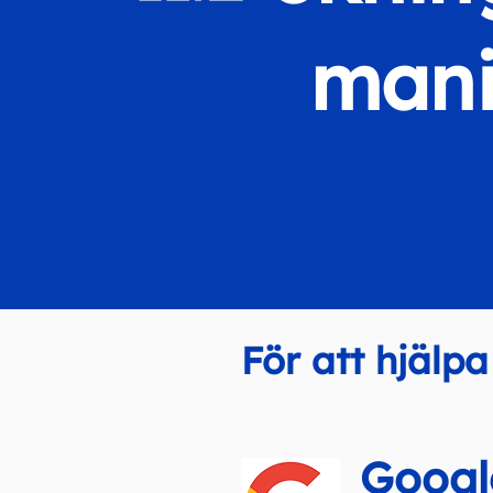
man
För att hjälpa
Googl