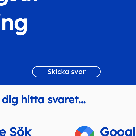
ing
Skicka svar
 dig hitta svaret...
e Sök
Googl