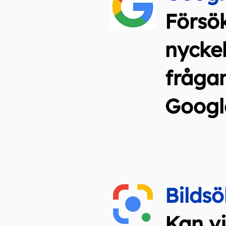
Försö
nycke
fråga
Googl
Bilds
Kan v