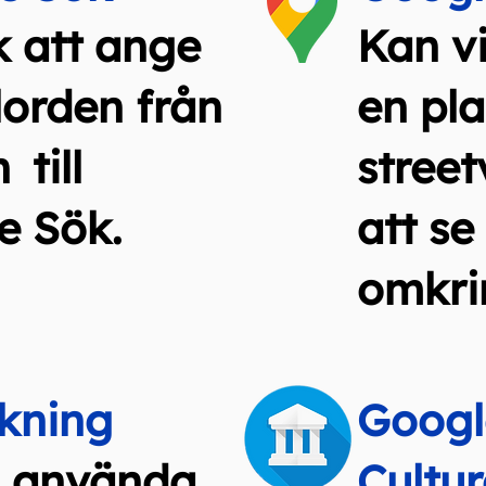
k att ange
Kan v
lorden från
en pla
n
till
street
e Sök.
att se
omkri
ökning
Googl
i använda
Cultur