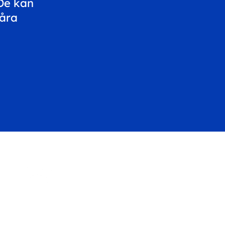
 De kan
våra
Evalve AB
Västberga Allé 5
126 30 Hägersten
Sverige