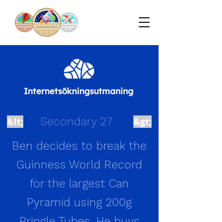
Internetsökningsutmaning
Secondary 27
&lt;
&gt;
Ben decides to break the
Guinness World Record
for the largest Can
Pyramid using 200g
Pringle Tubes. He buys