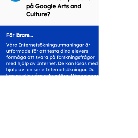
på Google Arts and
Culture?
För lärare...
Våra Internetsökningsutmaningar är
utformade för att testa dina elevers
förmåga att svara på forskningsfrågor
med hjälp av Internet. De kan lösas med
hjälp av en serie Internetsökningar. Du
kan se alla våra
sekundära
Utmaningar
här.
Dela med din klass
Komma i kontakt
hello@workspaceskills.co
m
+44 20 3048 4350