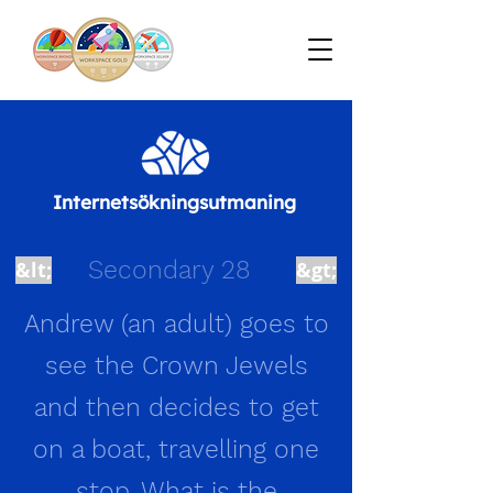
Internetsökningsutmaning
Secondary 28
&lt;
&gt;
Andrew (an adult) goes to
see the Crown Jewels
and then decides to get
on a boat, travelling one
stop. What is the