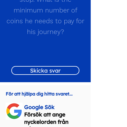
minimum number of
coins he needs to pay for
his journey?
Skicka svar
För att hjälpa dig hitta svaret...
Google Sök
Försök att ange
nyckelorden från