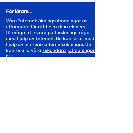
För lärare...
Våra Internetsökningsutmaningar är
utformade för att testa dina elevers
förmåga att svara på forskningsfrågor
med hjälp av Internet. De kan lösas med
hjälp av en serie Internetsökningar. Du
kan se alla våra
sekundära
Utmaningar
här.
Dela med din klass
Komma i kontakt
hello@workspaceskills.co
m
+44 20 3048 4350
Kontakta oss